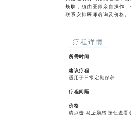
焕肤，须由医师亲自操作，
联系安排医师谘询及价格。
疗程详情
所需时间
60 
建议疗程
适用于日常定期保养
疗程间隔
4 
价格
请点击
马上预约
按钮查看