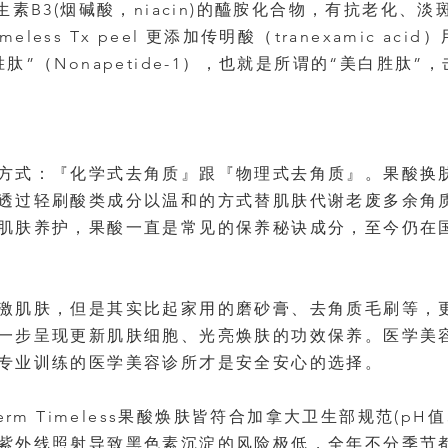
)，是维生素B3(烟碱酸，niacin)的醯胺化合物，有抗老
imeless Tx peel 更添加传明酸（tranexamic 
肽”（Nonapetide-1），也就是所谓的“美白胜肽
方式：『化学式去角质』跟『物理式去角质』。果酸换
透过轻刷酸类成分以温和的方式替肌肤代谢老废多余角
肌肤养护，果酸一直是常见的保养秘诀成分，至今仍在
激肌肤，但是其实比起家用的磨砂膏、去角质毛刷等，
一步呈现更新肌肤细胞、光亮焕肤的功效保养。医学美
专业训练的医学美容诊所才是安全安心的选择。
erm Timeless果酸焕肤皆符合加拿大卫生部规范(p
紫外线照射导致黑色素沉淀的风险极低，全年不分季节