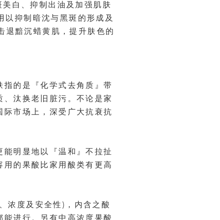
化、淡斑美白、抑制出油及加强肌肤
acid）用以抑制暗沈与黑斑的形成及
”，击退黯沉蜡黄肌，提升肤色的
肤指的是『化学式去角质』带
质、汰换老旧脏污。不论是家
国际市场上，深受广大抗衰抗
更能明显地以『温和』不拉扯
容用的果酸比家用酸类有更高
H值、浓度及安全性)，内含之酸
都能进行。另有中高浓度果酸