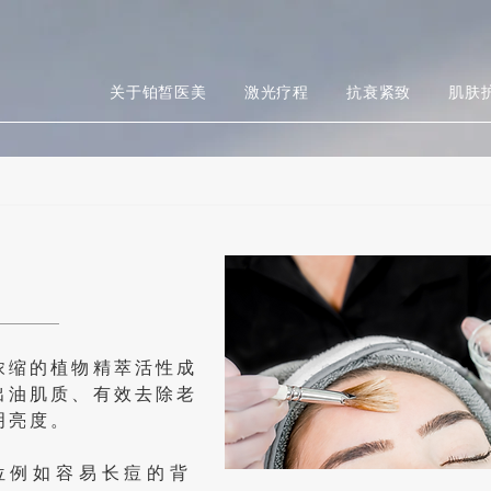
关于铂皙医美
激光疗程
抗衰紧致
肌肤
浓缩的植物精萃活性成
出油肌质、有效去除老
明亮度。
位例如容易长痘的背