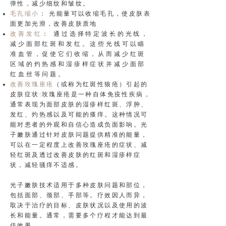
弹性，减少细纹和皱纹。
毛孔缩小
： 光能量可以收缩毛孔，使皮肤表
面更加光滑，改善皮肤质地
改善发红
： 通过选择特定波长的光线，
减少面部红斑和发红。这些光线可以瞄
准血管，促使它们收缩，从而减少红斑
区域的灼热感和湿疹样症状并减少面部
红血丝等问题。
改善玫瑰座疮
（或称为红斑性狼疮）引起的
皮肤症状:玫瑰座疮是一种自体免疫性疾病，
通常表现为面部皮肤的湿疹样红斑、浮肿、
发红、灼热感以及可能的瘙痒。这种情况可
能对患者的外观和自信心造成负面影响。光
子嫩肤通过针对皮肤问题提供精准的能量，
可以在一定程度上改善玫瑰座疮的症状、减
轻红斑及透过改善皮肤的红斑和湿疹样症
状，减轻骚痒不适感。
光子嫩肤技术适用于多种皮肤问题和部位，
包括面部、颈部、手部等。疗效因人而异，
取决于治疗的目标、皮肤状况以及使用的波
长和能量。通常，需要多个疗程才能达到最
佳效果。