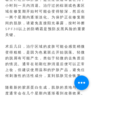
小时到一天内消退。治疗过的棕斑或色素区
域在修复期开始时可能会变得较深，然后在
一两个星期内逐渐淡化。为保护正在修复期
间的肌肤，请避免直接阳光暴露，按时补擦
SPF30以上的防晒霜是预防反黑风险的重要
关键。
术后几日，治疗区域的皮肤可能会感觉稍微
变得粗糙，是因为色素斑点开始脱落。轻微
的脱屑有可能产生，类似于轻微的去角质后
的情况。通常在初期红肿消退后便可以正常
上妆，但建议使用温和的护肤产品，避免任
何刺激性的活性成分，直到肌肤完全恢复。
随着新的胶原蛋白生成，肌肤的质地与光泽
度通常会在几个星期内逐渐看到改善效果。
尽管一次疗程就可以感受到肌肤的改善，但
最佳疗效通常是在3-5次疗程后才能更完整
呈现。请密切遵循诊所提供的术后护理须
知，对于确保最佳效果至关重要。
RESULTS