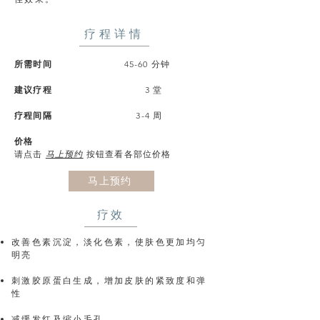
疗程详情
所需时间
45-60 分钟
建议疗程
3 堂
疗程间隔
3-4 周
价格
请点击
马上预约
按钮查看各部位价格
马上预约
疗效
改善色素沉淀，淡化色素，使肤色更加均匀
明亮
刺激胶原蛋白生成，增加皮肤的紧致度和弹
性​​
减缓发红及缩小毛孔