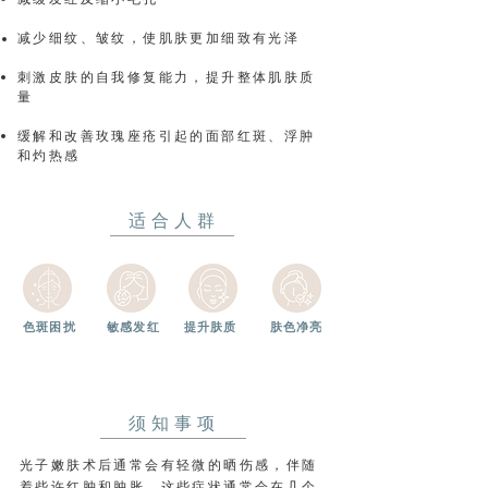
减少细纹、皱纹，使肌肤更加细致有光泽
刺激皮肤的自我修复能力，提升整体肌肤质
量
缓解和改善玫瑰座疮引起的面部红斑、浮肿
和灼热感
适合人群
色斑困扰
敏感发红
提升肤质
肤色净亮
须知事项
光子嫩肤术后通常会有轻微的晒伤感，伴随
着些许红肿和肿胀，这些症状通常会在几个