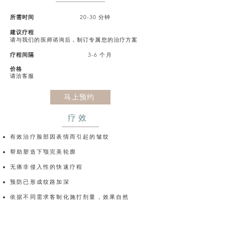
所需时间
20-30 分钟
建议疗程
请与我们的医师谘询后，制订专属您的治疗方案
疗程间隔
3-6 个月
价格
请洽客服
马上预约
疗效
有效治疗脸部因表情而引起的皱纹
帮助塑造下颚完美轮廓
无痛非侵入性的快速疗程
预防已形成纹路加深
依据不同需求客制化施打剂量，效果自然